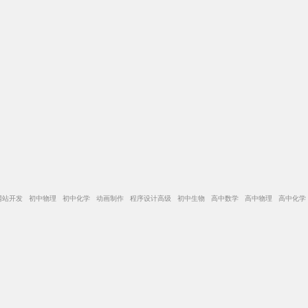
网站开发 初中物理 初中化学 动画制作 程序设计高级 初中生物 高中数学 高中物理 高中化