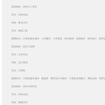
目前身份：本科大二学生
学历：本科在读
学校：鲁东大学
专业：物流工程
授课科目：计算机基本操作 小学数学 小学英语 初中物理 动画制作 程序设计 程序
目前身份：软件工程师
学历：大专毕业
学校：北大青鸟
专业：计算机
授课科目：计算机基本操作 数据库 网页设计与制作 计算机应用能力 网站开发 程序
目前身份：本科大四学生
学历：本科在读
学校：聊城大学