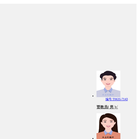
编号:T0635-7143
贾教员( 男 )√