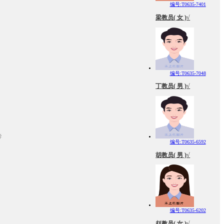
编号:T0635-7401
梁教员( 女 )√
编号:T0635-7048
丁教员( 男 )√
辅导
编号:T0635-6592
胡教员( 男 )√
编号:T0635-6202
赵教员( 女 )√