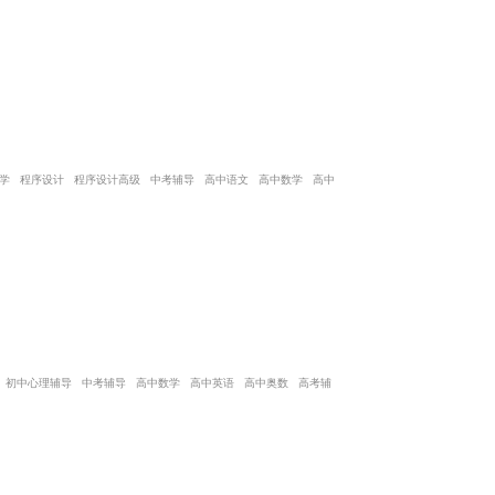
学 程序设计 程序设计高级 中考辅导 高中语文 高中数学 高中
 初中心理辅导 中考辅导 高中数学 高中英语 高中奥数 高考辅