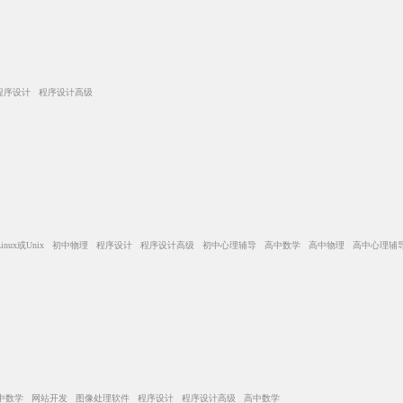
程序设计 程序设计高级
nux或Unix 初中物理 程序设计 程序设计高级 初中心理辅导 高中数学 高中物理 高中心理
中数学 网站开发 图像处理软件 程序设计 程序设计高级 高中数学