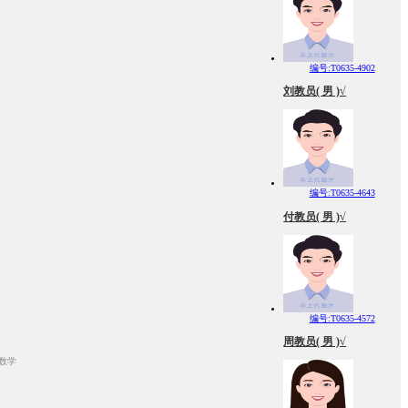
编号:T0635-4902
刘教员( 男 )√
编号:T0635-4643
付教员( 男 )√
编号:T0635-4572
周教员( 男 )√
中数学