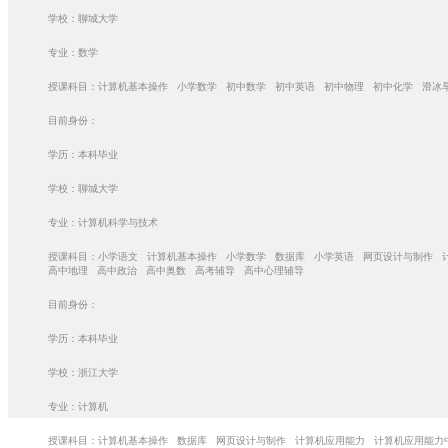
学校：聊城大学
专业：数学
授课科目：计算机基本操作 小学数学 初中数学 初中英语 初中物理 初中化学 滑冰
目前身份：
学历：本科毕业
学校：聊城大学
专业：计算机科学与技术
授课科目：小学语文 计算机基本操作 小学数学 数据库 小学英语 网页设计与制作 
高中地理 高中政治 高中奥数 高考辅导 高中心理辅导
目前身份：
学历：本科毕业
学校：浙江大学
专业：计算机
授课科目：计算机基本操作 数据库 网页设计与制作 计算机应用能力 计算机应用能力中级