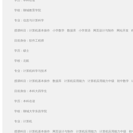
学历：本科在读
学校：聊城教育学院
专业：信息与计算科学
授课科目：计算机基本操作 小学数学 数据库 小学英语 网页设计与制作 网站开发 
目前身份：软件工程师
学历：硕士
学校：北航
专业：计算机科学与技术
授课科目：计算机基本操作 数据库 计算机应用能力 计算机应用能力中级 初中数学 Li
目前身份：本科大四学生
学历：本科在读
学校：聊城大学东昌学院
专业：计算机
授课科目：计算机基本操作 网页设计与制作 计算机应用能力 计算机应用能力中级 初