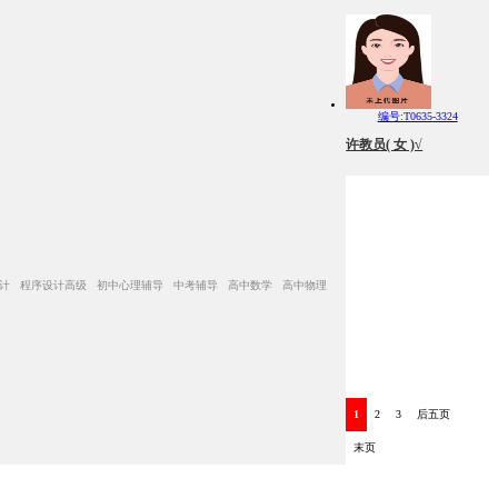
编号:T0635-3324
许教员( 女 )√
设计 程序设计高级 初中心理辅导 中考辅导 高中数学 高中物理
1
2
3
后五页
末页