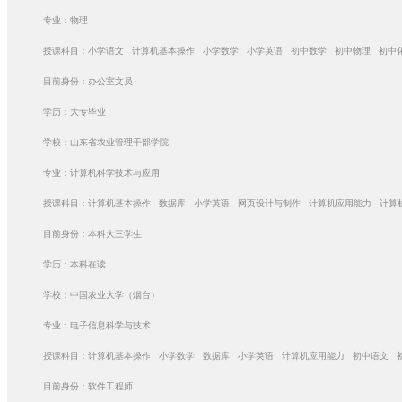
专业：物理
授课科目：小学语文 计算机基本操作 小学数学 小学英语 初中数学 初中物理 初中
目前身份：办公室文员
学历：大专毕业
学校：山东省农业管理干部学院
专业：计算机科学技术与应用
授课科目：计算机基本操作 数据库 小学英语 网页设计与制作 计算机应用能力 计算
目前身份：本科大三学生
学历：本科在读
学校：中国农业大学（烟台）
专业：电子信息科学与技术
授课科目：计算机基本操作 小学数学 数据库 小学英语 计算机应用能力 初中语文 
目前身份：软件工程师