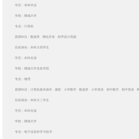
学历：本科毕业
学校：聊城大学
专业：计算机
授课科目：数据库 网站开发 程序设计高级
目前身份：本科大四学生
学历：本科在读
学校：聊城大学东昌学院
专业：物理
授课科目：计算机基本操作 摄影 小学数学 数据库 小学英语 初中数学 初中英语 
目前身份：本科大二学生
学历：本科在读
学校：聊城大学
专业：电子信息科学与技术