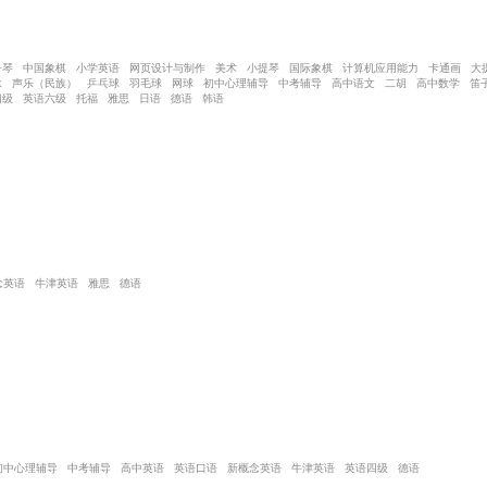
子琴 中国象棋 小学英语 网页设计与制作 美术 小提琴 国际象棋 计算机应用能力 卡通画 大
泳 声乐（民族） 乒乓球 羽毛球 网球 初中心理辅导 中考辅导 高中语文 二胡 高中数学 笛
四级 英语六级 托福 雅思 日语 德语 韩语
念英语 牛津英语 雅思 德语
初中心理辅导 中考辅导 高中英语 英语口语 新概念英语 牛津英语 英语四级 德语