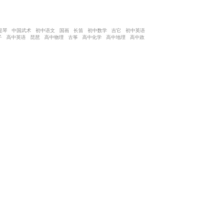
提琴 中国武术 初中语文 国画 长笛 初中数学 吉它 初中英语
子 高中英语 琵琶 高中物理 古筝 高中化学 高中地理 高中政