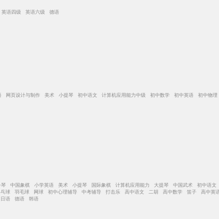
 英语四级 英语六级 德语
语 网页设计与制作 美术 小提琴 初中语文 计算机应用能力中级 初中数学 初中英语 初中物理
子琴 中国象棋 小学英语 美术 小提琴 国际象棋 计算机应用能力 大提琴 中国武术 初中语文
乒乓球 羽毛球 网球 初中心理辅导 中考辅导 打击乐 高中语文 二胡 高中数学 笛子 高中英
 日语 德语 韩语