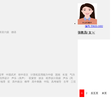
编号:T0635-1692
 英语六级 德语
张教员( 女 )√
提琴 中国武术 初中语文 计算机应用能力中级 国画 长笛 气功
 程序设计 声乐（美声） 双簧管 游泳 程序设计高级 声乐（民
中地理 笙 高中政治 柳琴 高中奥数 中阮 高考辅导 古琴 三弦
1
2
后五页
末页