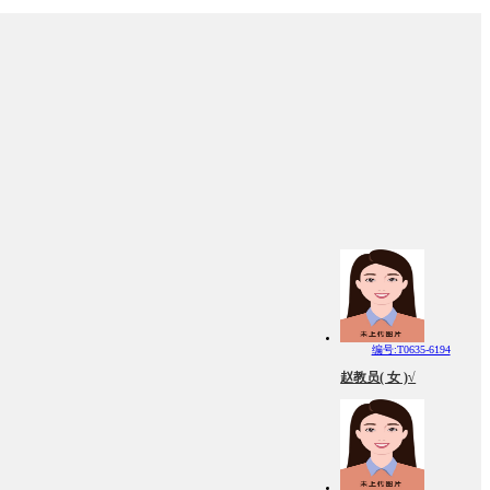
编号:T0635-6194
赵教员( 女 )√