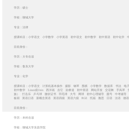
学历：硕士
学校：聊城大学
专业：法律
授课科目：小学语文 小学数学 小学英语 初中语文 初中数学 初中英语 初中化学 
目前身份：
学历：大专在读
学校：鲁东大学
专业：化学
授课科目：小学语文 计算机基本操作 摄影 钢琴 围棋 小学数学 数据库 书法 电
初中数学 Linux或Unix 西洋画 吉它 跆拳道 初中英语 网站开发 交谊舞 手
族） 打击乐 乒乓球 微软证书 羽毛球 大号 网球 初中心理辅导 圆号 中考辅导
板胡 英语口语 新概念英语 英语四级 英语六级 RGE 托福 雅思 日语 法语 德
目前身份：
学历：本科在读
学校：聊城大学东昌学院