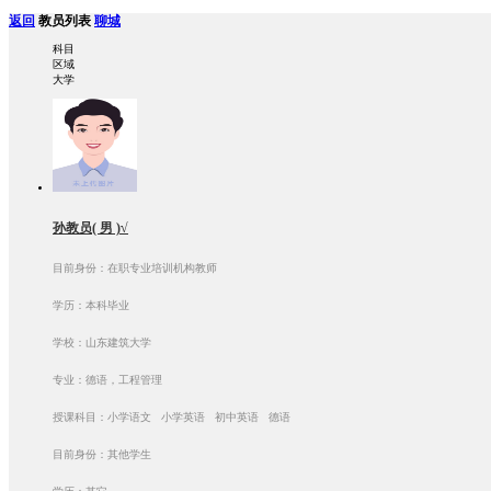
返回
教员列表
聊城
科目
区域
大学
孙教员( 男 )√
目前身份：在职专业培训机构教师
学历：本科毕业
学校：山东建筑大学
专业：德语，工程管理
授课科目：小学语文 小学英语 初中英语 德语
目前身份：其他学生