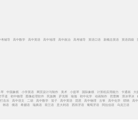
中考辅导 高中数学 高中英语 高中地理 高中政治 高考辅导 英语口语 新概念英语 英语四级
子琴 中国象棋 小学英语 网页设计与制作 美术 小提琴 国际象棋 计算机应用能力 卡通画 大
风琴 空手道 初中物理 图像处理软件 民族舞 萨克斯 瑜珈 初中化学 动画制作 芭蕾舞 滑冰旱冰
 打击乐 高中语文 二胡 高中数学 笛子 高中英语 琵琶 高中物理 古筝 高中化学 唢呐 高
语 韩语 俄语 希腊语 瑞典语 荷兰语 意大利语 西班牙语 葡萄牙语 阿拉伯语 乌克兰语