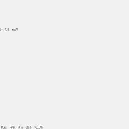
高中地理 德语
 托福 雅思 法语 德语 荷兰语