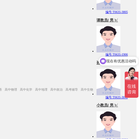
编号:T0635-3805
谭教员( 男 )√
现在有优惠活动吗
编号:T0635-1906
可以介绍下你们的产品么
孙教员( 男 )√
英语 高中物理 高中化学 高中地理 高中政治 高考辅导 高中生物
编号:T0635-3041
小教员( 男 )√